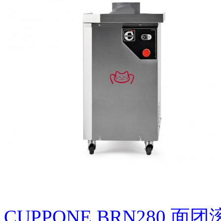
CUPPONE BRN280 面团