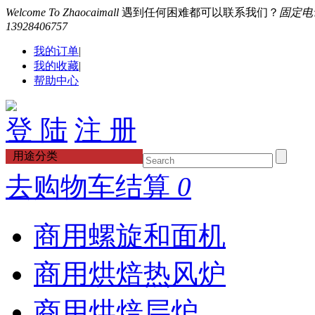
Welcome To Zhaocaimall
遇到任何困难都可以联系我们？
固定电话：
13928406757
我的订单
|
我的收藏
|
帮助中心
登 陆
注 册
用途分类
去购物车结算
0
商用螺旋和面机
商用烘焙热风炉
商用烘焙层炉