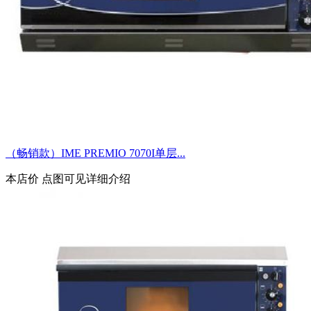
（畅销款）IME PREMIO 7070I单层...
本店价
点图可见详细介绍