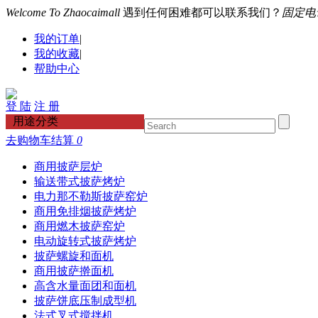
Welcome To Zhaocaimall
遇到任何困难都可以联系我们？
固定电话：
我的订单
|
我的收藏
|
帮助中心
登 陆
注 册
用途分类
去购物车结算
0
商用披萨层炉
输送带式披萨烤炉
电力那不勒斯披萨窑炉
商用免排烟披萨烤炉
商用燃木披萨窑炉
电动旋转式披萨烤炉
披萨螺旋和面机
商用披萨擀面机
高含水量面团和面机
披萨饼底压制成型机
法式叉式搅拌机