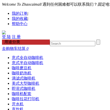
Welcome To Zhaocaimall
遇到任何困难都可以联系我们？
固定电话：
我的订单
|
我的收藏
|
帮助中心
登 陆
注 册
用途分类
去购物车结算
0
意式全自动咖啡机
意式半自动咖啡机
咖啡磨豆机
咖啡奶泡机
滴滤式咖啡机
美式大型咖啡机
即溶式咖啡机
咖啡机配套
咖啡拉花打印机
开水机
直饮机