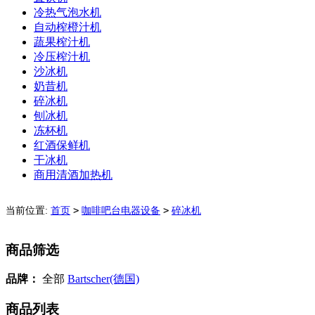
冷热气泡水机
自动榨橙汁机
蔬果榨汁机
冷压榨汁机
沙冰机
奶昔机
碎冰机
刨冰机
冻杯机
红酒保鲜机
干冰机
商用清酒加热机
>
>
当前位置:
首页
咖啡吧台电器设备
碎冰机
商品筛选
品牌：
全部
Bartscher(德国)
商品列表