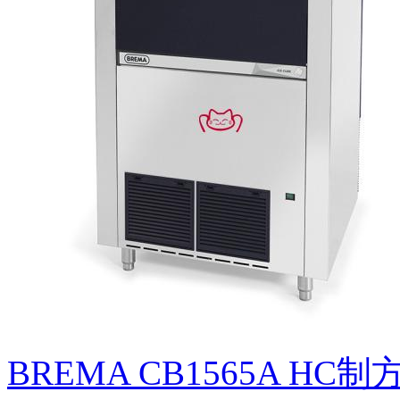
BREMA CB1565A HC制方