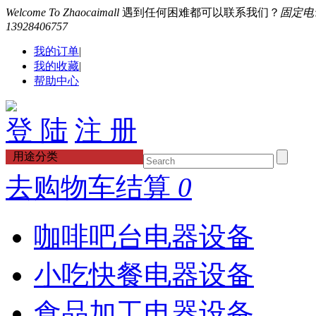
Welcome To Zhaocaimall
遇到任何困难都可以联系我们？
固定电话：
13928406757
我的订单
|
我的收藏
|
帮助中心
登 陆
注 册
用途分类
去购物车结算
0
咖啡吧台电器设备
小吃快餐电器设备
食品加工电器设备