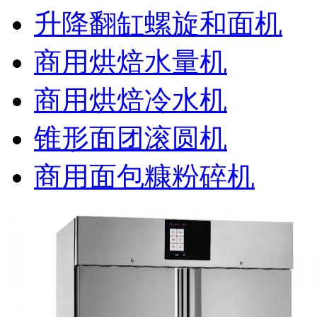
升降翻缸螺旋和面机
商用烘焙水量机
商用烘焙冷水机
锥形面团滚圆机
商用面包糠粉碎机