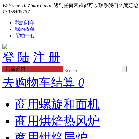
Welcome To Zhaocaimall
遇到任何困难都可以联系我们？
固定电话：
13928406757
我的订单
|
我的收藏
|
帮助中心
登 陆
注 册
用途分类
去购物车结算
0
商用螺旋和面机
商用烘焙热风炉
商用烘焙层炉