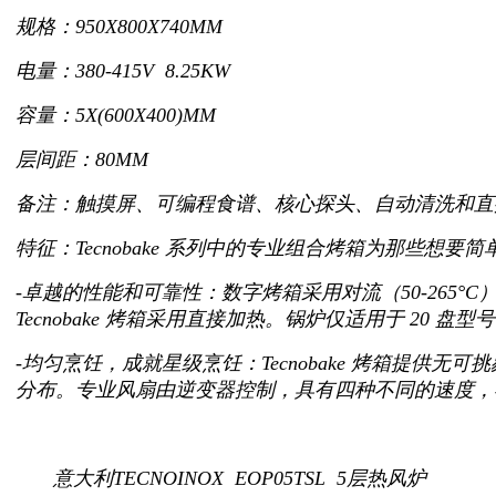
规格：950X800X740MM
电量：380-415V 8.25KW
容量：5X(600X400)MM
层间距：80MM
备注：触摸屏、可编程食谱、核心探头、自动清洗和直
特征：Tecnobake 系列中的专业组合烤箱为那些
-卓越的性能和可靠性：数字烤箱采用对流（50-265°C
Tecnobake 烤箱采用直接加热。锅炉仅适用于 20 盘
-均匀烹饪，成就星级烹饪：Tecnobake 烤箱提供
分布。专业风扇由逆变器控制，具有四种不同的速度，
意大利TECNOINOX EOP05TSL 5层热风炉