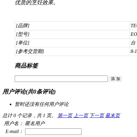
优质的烹饪效果。
[品牌]
TE
[型号]
EO
[单位]
台
[参考交货期]
8-
商品标签
用户评论
(共
0
条评论)
暂时还没有任何用户评论
总计 0 个记录，共 1 页。
第一页
上一页
下一页
最末页
用户名：
匿名用户
E-mail：