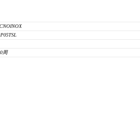
CNOINOX
P05TSL
10周