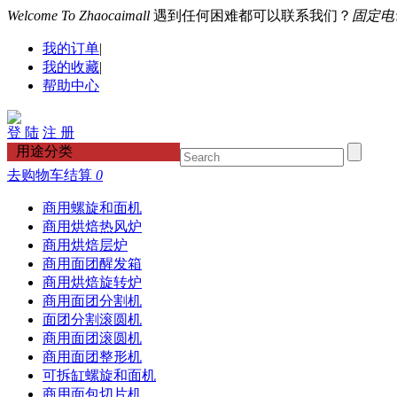
Welcome To Zhaocaimall
遇到任何困难都可以联系我们？
固定电话：
我的订单
|
我的收藏
|
帮助中心
登 陆
注 册
用途分类
去购物车结算
0
商用螺旋和面机
商用烘焙热风炉
商用烘焙层炉
商用面团醒发箱
商用烘焙旋转炉
商用面团分割机
面团分割滚圆机
商用面团滚圆机
商用面团整形机
可拆缸螺旋和面机
商用面包切片机