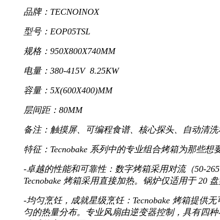
品牌：TECNOINOX
型号：EOP05TSL
规格：950X800X740MM
电量：380-415V 8.25KW
容量：5X(600X400)MM
层间距：80MM
备注：触摸屏、可编程食谱、核心探头、自动清洗
特征：Tecnobake 系列中的专业组合烤箱为
-卓越的性能和可靠性：数字烤箱采用对流（50-265
Tecnobake 烤箱采用直接加热。锅炉仅适用于 20
-均匀烹饪，成就星级烹饪：Tecnobake 烤箱
匀的热量分布。专业风扇由逆变器控制，具有四种