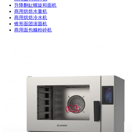
升降翻缸螺旋和面机
商用烘焙水量机
商用烘焙冷水机
锥形面团滚圆机
商用面包糠粉碎机