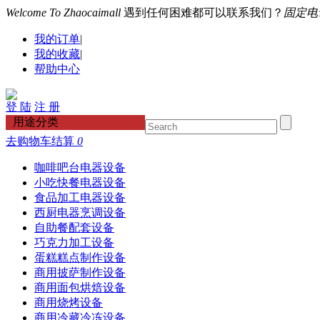
Welcome To Zhaocaimall
遇到任何困难都可以联系我们？
固定电话：
我的订单
|
我的收藏
|
帮助中心
登 陆
注 册
用途分类
去购物车结算
0
咖啡吧台电器设备
小吃快餐电器设备
食品加工电器设备
西厨电器烹调设备
自助餐配套设备
巧克力加工设备
蛋糕糕点制作设备
商用披萨制作设备
商用面包烘焙设备
商用烧烤设备
商用冷藏冷冻设备