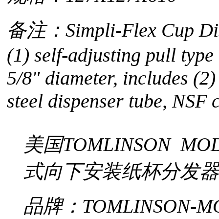
备注：Simpli-Flex Cup Disp
(1) self-adjusting pull type
5/8" diameter, includes (2)
steel dispenser tube, NSF c
美国TOMLINSON MODU
式向下安装纸杯分发器
品牌：TOMLINSON-M