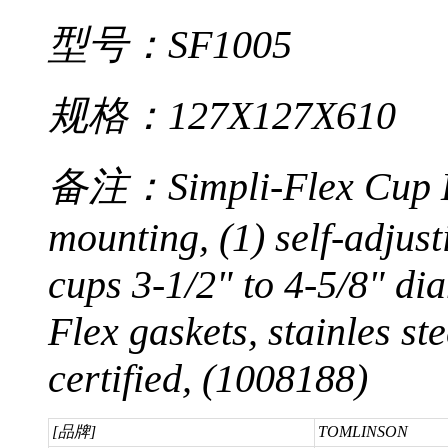
型号：SF1005
规格：127X127X610
备注：Simpli-Flex Cup Di
mounting, (1) self-adjusti
cups 3-1/2" to 4-5/8" dia
Flex gaskets, stainles st
certified, (1008188)
[品牌]
TOMLINSON