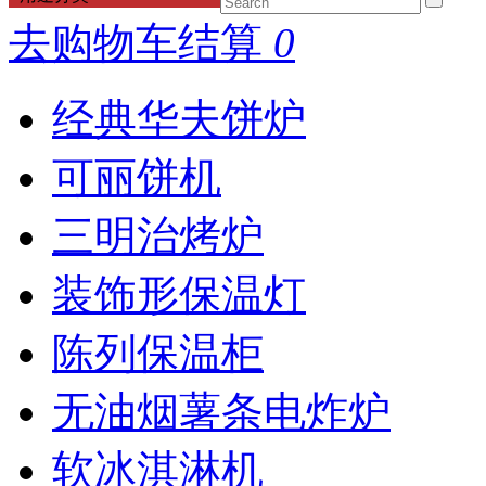
去购物车结算
0
经典华夫饼炉
可丽饼机
三明治烤炉
装饰形保温灯
陈列保温柜
无油烟薯条电炸炉
软冰淇淋机