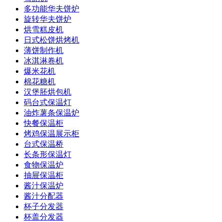
多功能华夫饼炉
旋转华夫饼炉
烘雪糕皮机
日式松饼烘烤机
薄饼制作机
冰淇淋卷机
爆米花机
棉花糖机
汉堡胚烘包机
码台式保温灯
油炸薯条保温炉
快餐保温柜
烤鸡保温展示柜
台式保温桥
长条形保温灯
食物保温炉
抽屉保温柜
酱汁保温炉
酱汁分配器
杯子分发器
杯盖分发器