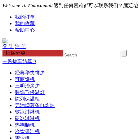
Welcome To Zhaocaimall
遇到任何困难都可以联系我们？
固定电话：
我的订单
|
我的收藏
|
帮助中心
登 陆
注 册
用途分类
去购物车结算
0
经典华夫饼炉
可丽饼机
三明治烤炉
装饰形保温灯
陈列保温柜
无油烟薯条电炸炉
软冰淇淋机
硬冰淇淋机
热狗肠机
冷饮果汁机
雪泥机