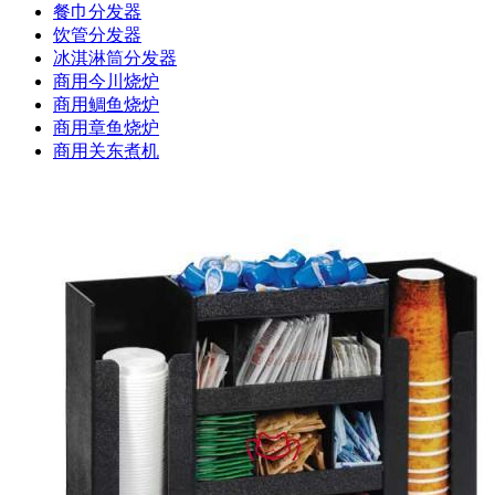
餐巾分发器
饮管分发器
冰淇淋筒分发器
商用今川烧炉
商用鲷鱼烧炉
商用章鱼烧炉
商用关东煮机