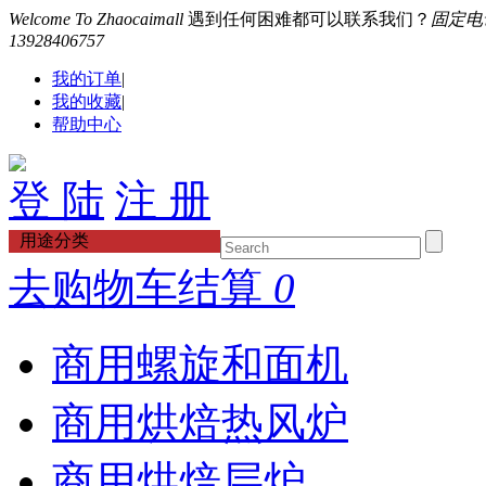
Welcome To Zhaocaimall
遇到任何困难都可以联系我们？
固定电话：
13928406757
我的订单
|
我的收藏
|
帮助中心
登 陆
注 册
用途分类
去购物车结算
0
商用螺旋和面机
商用烘焙热风炉
商用烘焙层炉