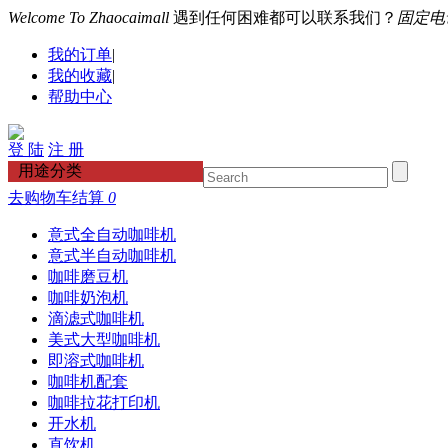
Welcome To Zhaocaimall
遇到任何困难都可以联系我们？
固定电话：
我的订单
|
我的收藏
|
帮助中心
登 陆
注 册
用途分类
去购物车结算
0
意式全自动咖啡机
意式半自动咖啡机
咖啡磨豆机
咖啡奶泡机
滴滤式咖啡机
美式大型咖啡机
即溶式咖啡机
咖啡机配套
咖啡拉花打印机
开水机
直饮机