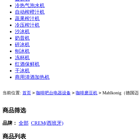
冷热气泡水机
自动榨橙汁机
蔬果榨汁机
冷压榨汁机
沙冰机
奶昔机
碎冰机
刨冰机
冻杯机
红酒保鲜机
干冰机
商用清酒加热机
>
>
>
当前位置:
首页
咖啡吧台电器设备
咖啡磨豆机
Mahlkonig（德
商品筛选
品牌：
全部
CREM(西班牙)
商品列表